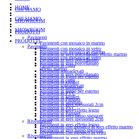
HOME
CHI SIAMO
CHI SIAMO
SHOWROOM
SHOWROOM
PRODOTTI
Pavimenti
PRODOTTI
Pavimenti con mosaico in marmo
Pavimenti
Pavimenti con mosaico in vetro
Pavimenti con mosaico in marmo
Pavimenti in gres porcellanato effetto marmo
Pavimenti con mosaico in vetro
Pavimenti in gres porcellanato
Pavimenti in gres porcellanato
Pavimenti in cotto
effetto marmo
Pavimenti sopraelevati
Pavimenti in gres porcellanato
Pavimenti in legno per esterno
Pavimenti in cotto
Pavimenti in klinker
Pavimenti sopraelevati
Pavimenti in laminato
Pavimenti in legno per esterno
Pavimenti in PVC
Pavimenti in klinker
Pavimenti in Parquet
Pavimenti in laminato
Pavimenti in gres spessorati 2cm
Pavimenti in PVC
Pavimenti in gres effetto legno
Pavimenti in Parquet
Pavimenti in gres basso spessore
Pavimenti in gres spessorati 2cm
Rivestimenti
Pavimenti in gres effetto legno
Rivestimenti con mosaico in gres effetto marmo
Pavimenti in gres basso spessore
Rivestimenti con mosaico in vetro
Rivestimenti
Rivestimenti in gres effetto marmo