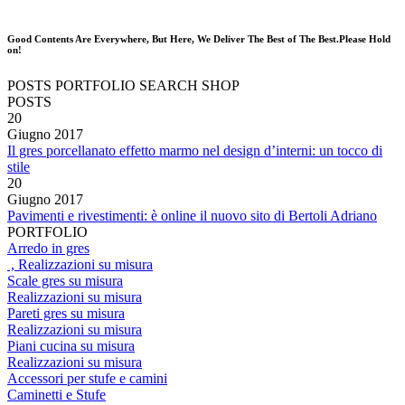
Good Contents Are Everywhere, But Here, We Deliver The Best of The Best.Please Hold
on!
POSTS
PORTFOLIO
SEARCH
SHOP
POSTS
20
Giugno
2017
Il gres porcellanato effetto marmo nel design d’interni: un tocco di
stile
20
Giugno
2017
Pavimenti e rivestimenti: è online il nuovo sito di Bertoli Adriano
PORTFOLIO
Arredo in gres
, Realizzazioni su misura
Scale gres su misura
Realizzazioni su misura
Pareti gres su misura
Realizzazioni su misura
Piani cucina su misura
Realizzazioni su misura
Accessori per stufe e camini
Caminetti e Stufe