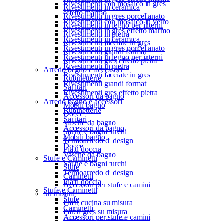
Rivestimenti con mosaico in gres
Rivestimenti in ceramica
effetto marmo
Rivestimenti in gres porcellanato
Rivestimenti con mosaico in vetro
Rivestimenti in legno per interni
Rivestimenti in gres effetto marmo
Rivestimenti in pietra
Rivestimenti in ceramica
Rivestimenti facciate in gres
Rivestimenti in gres porcellanato
Rivestimenti grandi formati
Rivestimenti in legno per interni
Rivestimenti gres effetto pietra
Rivestimenti in pietra
Arredo bagno e accessori
Rivestimenti facciate in gres
Rubinetterie
Rivestimenti grandi formati
Sanitari
Rivestimenti gres effetto pietra
Accessori da bagno
Arredo bagno e accessori
Mobili bagno
Rubinetterie
Docce
Sanitari
Vasche da bagno
Accessori da bagno
Saune e bagni turchi
Mobili bagno
Termoarredo di design
Docce
Piatti doccia
Vasche da bagno
Stufe e Caminetti
Saune e bagni turchi
Stufe
Termoarredo di design
Caminetti
Piatti doccia
Accessori per stufe e camini
Stufe e Caminetti
Su misura
Stufe
Piani cucina su misura
Caminetti
Pareti gres su misura
Accessori per stufe e camini
Scale gres su misura