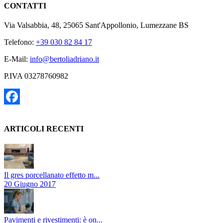
CONTATTI
Via Valsabbia, 48, 25065 Sant'Appollonio, Lumezzane BS
Telefono:
+39 030 82 84 17
E-Mail:
info@bertoliadriano.it
P.IVA 03278760982
Facebook
ARTICOLI RECENTI
Il gres porcellanato effetto m...
20 Giugno 2017
Pavimenti e rivestimenti: è on...