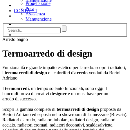
Manutenzione
Progettazione
Posa
CONTATTI
Assistenza
Manutenzione
CONTATTI
Arredo bagno
Termoarredo di design
Funzionalità e grande impatto estetico per l'arredo: scopri i radiatori,
i
termoarredi
di design
e i caloriferi d'
arredo
venduti da Bertoli
Adriano.
I
termoarredi
, un tempo soltanto funzionali, sono oggi il
banco
di
prova di creativi
designer
e un must have per un
arredo di successo.
Scopri la gamma completa di
termoarredi di design
proposta da
Bertoli Adriano ed esposta nello showroom di Lumezzane (Brescia).
Radiatori d'arredo, radiatori tubolari, radiatori design, radiatori
acciaio, radiatori cromati, radiatori decorativi, scaldasalviette,