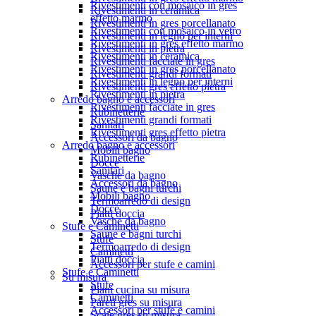
Rivestimenti con mosaico in gres
Rivestimenti in ceramica
effetto marmo
Rivestimenti in gres porcellanato
Rivestimenti con mosaico in vetro
Rivestimenti in legno per interni
Rivestimenti in gres effetto marmo
Rivestimenti in pietra
Rivestimenti in ceramica
Rivestimenti facciate in gres
Rivestimenti in gres porcellanato
Rivestimenti grandi formati
Rivestimenti in legno per interni
Rivestimenti gres effetto pietra
Rivestimenti in pietra
Arredo bagno e accessori
Rivestimenti facciate in gres
Rubinetterie
Rivestimenti grandi formati
Sanitari
Rivestimenti gres effetto pietra
Accessori da bagno
Arredo bagno e accessori
Mobili bagno
Rubinetterie
Docce
Sanitari
Vasche da bagno
Accessori da bagno
Saune e bagni turchi
Mobili bagno
Termoarredo di design
Docce
Piatti doccia
Vasche da bagno
Stufe e Caminetti
Saune e bagni turchi
Stufe
Termoarredo di design
Caminetti
Piatti doccia
Accessori per stufe e camini
Stufe e Caminetti
Su misura
Stufe
Piani cucina su misura
Caminetti
Pareti gres su misura
Accessori per stufe e camini
Scale gres su misura