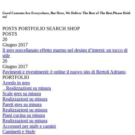
Good Contents Are Everywhere, But Here, We Deliver The Best of The Best.Please Hold
on!
POSTS
PORTFOLIO
SEARCH
SHOP
POSTS
20
Giugno
2017
Il gres porcellanato effetto marmo nel design d’interni: un tocco di
stile
20
Giugno
2017
Pavimenti e rivestimenti: è online il nuovo sito di Bertoli Adriano
PORTFOLIO
Arredo in gres
, Realizzazioni su misura
Scale gres su misura
Realizzazioni su misura
Pareti gres su misura
Realizzazioni su misura
Piani cucina su misura
Realizzazioni su misura
Accessori per stufe e camini
Caminetti e Stufe