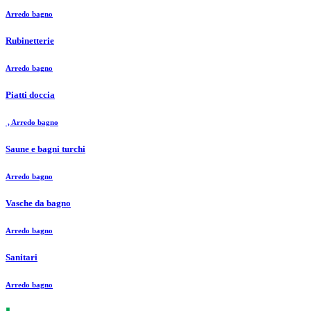
Arredo bagno
Rubinetterie
Arredo bagno
Piatti doccia
, Arredo bagno
Saune e bagni turchi
Arredo bagno
Vasche da bagno
Arredo bagno
Sanitari
Arredo bagno