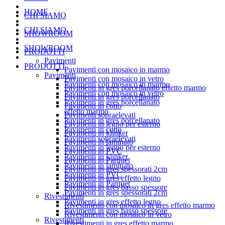
HOME
CHI SIAMO
CHI SIAMO
SHOWROOM
SHOWROOM
PRODOTTI
Pavimenti
PRODOTTI
Pavimenti con mosaico in marmo
Pavimenti
Pavimenti con mosaico in vetro
Pavimenti con mosaico in marmo
Pavimenti in gres porcellanato effetto marmo
Pavimenti con mosaico in vetro
Pavimenti in gres porcellanato
Pavimenti in gres porcellanato
Pavimenti in cotto
effetto marmo
Pavimenti sopraelevati
Pavimenti in gres porcellanato
Pavimenti in legno per esterno
Pavimenti in cotto
Pavimenti in klinker
Pavimenti sopraelevati
Pavimenti in laminato
Pavimenti in legno per esterno
Pavimenti in PVC
Pavimenti in klinker
Pavimenti in Parquet
Pavimenti in laminato
Pavimenti in gres spessorati 2cm
Pavimenti in PVC
Pavimenti in gres effetto legno
Pavimenti in Parquet
Pavimenti in gres basso spessore
Pavimenti in gres spessorati 2cm
Rivestimenti
Pavimenti in gres effetto legno
Rivestimenti con mosaico in gres effetto marmo
Pavimenti in gres basso spessore
Rivestimenti con mosaico in vetro
Rivestimenti
Rivestimenti in gres effetto marmo