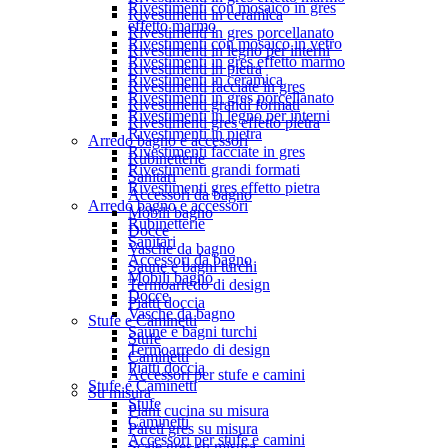
Rivestimenti con mosaico in gres
Rivestimenti in ceramica
effetto marmo
Rivestimenti in gres porcellanato
Rivestimenti con mosaico in vetro
Rivestimenti in legno per interni
Rivestimenti in gres effetto marmo
Rivestimenti in pietra
Rivestimenti in ceramica
Rivestimenti facciate in gres
Rivestimenti in gres porcellanato
Rivestimenti grandi formati
Rivestimenti in legno per interni
Rivestimenti gres effetto pietra
Rivestimenti in pietra
Arredo bagno e accessori
Rivestimenti facciate in gres
Rubinetterie
Rivestimenti grandi formati
Sanitari
Rivestimenti gres effetto pietra
Accessori da bagno
Arredo bagno e accessori
Mobili bagno
Rubinetterie
Docce
Sanitari
Vasche da bagno
Accessori da bagno
Saune e bagni turchi
Mobili bagno
Termoarredo di design
Docce
Piatti doccia
Vasche da bagno
Stufe e Caminetti
Saune e bagni turchi
Stufe
Termoarredo di design
Caminetti
Piatti doccia
Accessori per stufe e camini
Stufe e Caminetti
Su misura
Stufe
Piani cucina su misura
Caminetti
Pareti gres su misura
Accessori per stufe e camini
Scale gres su misura