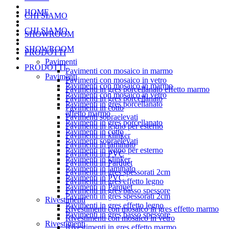
HOME
CHI SIAMO
CHI SIAMO
SHOWROOM
SHOWROOM
PRODOTTI
Pavimenti
PRODOTTI
Pavimenti con mosaico in marmo
Pavimenti
Pavimenti con mosaico in vetro
Pavimenti con mosaico in marmo
Pavimenti in gres porcellanato effetto marmo
Pavimenti con mosaico in vetro
Pavimenti in gres porcellanato
Pavimenti in gres porcellanato
Pavimenti in cotto
effetto marmo
Pavimenti sopraelevati
Pavimenti in gres porcellanato
Pavimenti in legno per esterno
Pavimenti in cotto
Pavimenti in klinker
Pavimenti sopraelevati
Pavimenti in laminato
Pavimenti in legno per esterno
Pavimenti in PVC
Pavimenti in klinker
Pavimenti in Parquet
Pavimenti in laminato
Pavimenti in gres spessorati 2cm
Pavimenti in PVC
Pavimenti in gres effetto legno
Pavimenti in Parquet
Pavimenti in gres basso spessore
Pavimenti in gres spessorati 2cm
Rivestimenti
Pavimenti in gres effetto legno
Rivestimenti con mosaico in gres effetto marmo
Pavimenti in gres basso spessore
Rivestimenti con mosaico in vetro
Rivestimenti
Rivestimenti in gres effetto marmo