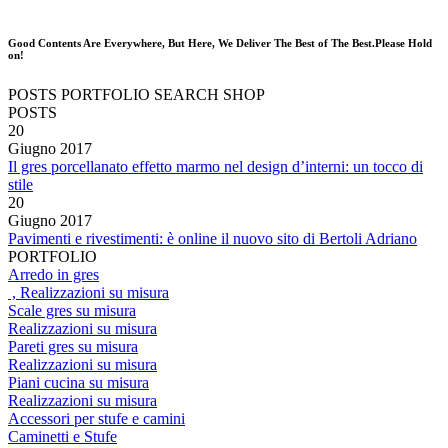
Good Contents Are Everywhere, But Here, We Deliver The Best of The Best.Please Hold
on!
POSTS
PORTFOLIO
SEARCH
SHOP
POSTS
20
Giugno
2017
Il gres porcellanato effetto marmo nel design d’interni: un tocco di
stile
20
Giugno
2017
Pavimenti e rivestimenti: è online il nuovo sito di Bertoli Adriano
PORTFOLIO
Arredo in gres
, Realizzazioni su misura
Scale gres su misura
Realizzazioni su misura
Pareti gres su misura
Realizzazioni su misura
Piani cucina su misura
Realizzazioni su misura
Accessori per stufe e camini
Caminetti e Stufe