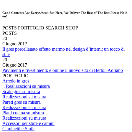
Good Contents Are Everywhere, But Here, We Deliver The Best of The Best.Please Hold
on!
POSTS
PORTFOLIO
SEARCH
SHOP
POSTS
20
Giugno
2017
Il gres porcellanato effetto marmo nel design d’interni: un tocco di
stile
20
Giugno
2017
Pavimenti e rivestimenti: è online il nuovo sito di Bertoli Adriano
PORTFOLIO
Arredo in gres
, Realizzazioni su misura
Scale gres su misura
Realizzazioni su misura
Pareti gres su misura
Realizzazioni su misura
Piani cucina su misura
Realizzazioni su misura
Accessori per stufe e camini
Caminetti e Stufe