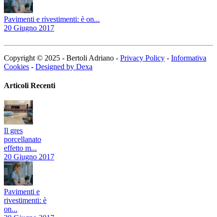
Pavimenti e rivestimenti: è on...
20 Giugno 2017
Copyright © 2025 - Bertoli Adriano -
Privacy Policy
-
Informativa
Cookies
-
Designed by Dexa
Articoli Recenti
Il gres
porcellanato
effetto m...
20 Giugno 2017
Pavimenti e
rivestimenti: è
on...