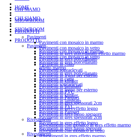
HOME
CHI SIAMO
CHI SIAMO
SHOWROOM
SHOWROOM
PRODOTTI
Pavimenti
PRODOTTI
Pavimenti con mosaico in marmo
Pavimenti
Pavimenti con mosaico in vetro
Pavimenti con mosaico in marmo
Pavimenti in gres porcellanato effetto marmo
Pavimenti con mosaico in vetro
Pavimenti in gres porcellanato
Pavimenti in gres porcellanato
Pavimenti in cotto
effetto marmo
Pavimenti sopraelevati
Pavimenti in gres porcellanato
Pavimenti in legno per esterno
Pavimenti in cotto
Pavimenti in klinker
Pavimenti sopraelevati
Pavimenti in laminato
Pavimenti in legno per esterno
Pavimenti in PVC
Pavimenti in klinker
Pavimenti in Parquet
Pavimenti in laminato
Pavimenti in gres spessorati 2cm
Pavimenti in PVC
Pavimenti in gres effetto legno
Pavimenti in Parquet
Pavimenti in gres basso spessore
Pavimenti in gres spessorati 2cm
Rivestimenti
Pavimenti in gres effetto legno
Rivestimenti con mosaico in gres effetto marmo
Pavimenti in gres basso spessore
Rivestimenti con mosaico in vetro
Rivestimenti
Rivestimenti in gres effetto marmo