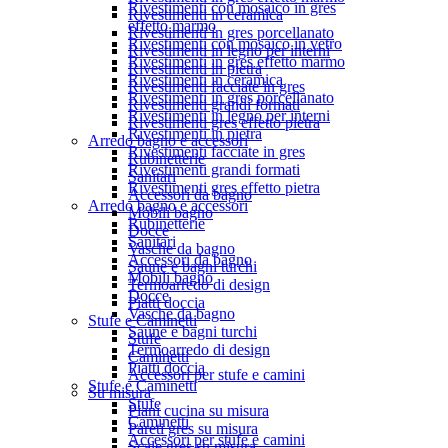
Rivestimenti con mosaico in gres
Rivestimenti in ceramica
effetto marmo
Rivestimenti in gres porcellanato
Rivestimenti con mosaico in vetro
Rivestimenti in legno per interni
Rivestimenti in gres effetto marmo
Rivestimenti in pietra
Rivestimenti in ceramica
Rivestimenti facciate in gres
Rivestimenti in gres porcellanato
Rivestimenti grandi formati
Rivestimenti in legno per interni
Rivestimenti gres effetto pietra
Rivestimenti in pietra
Arredo bagno e accessori
Rivestimenti facciate in gres
Rubinetterie
Rivestimenti grandi formati
Sanitari
Rivestimenti gres effetto pietra
Accessori da bagno
Arredo bagno e accessori
Mobili bagno
Rubinetterie
Docce
Sanitari
Vasche da bagno
Accessori da bagno
Saune e bagni turchi
Mobili bagno
Termoarredo di design
Docce
Piatti doccia
Vasche da bagno
Stufe e Caminetti
Saune e bagni turchi
Stufe
Termoarredo di design
Caminetti
Piatti doccia
Accessori per stufe e camini
Stufe e Caminetti
Su misura
Stufe
Piani cucina su misura
Caminetti
Pareti gres su misura
Accessori per stufe e camini
Scale gres su misura