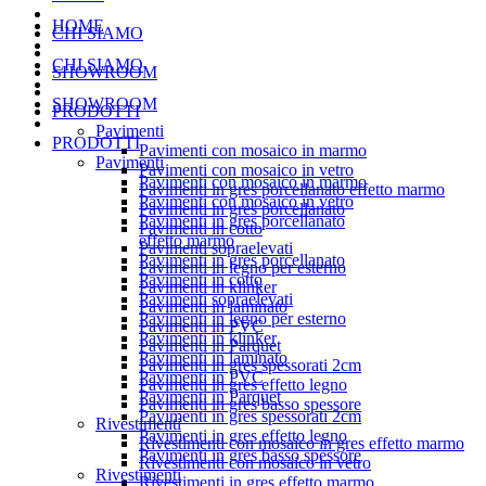
HOME
CHI SIAMO
CHI SIAMO
SHOWROOM
SHOWROOM
PRODOTTI
Pavimenti
PRODOTTI
Pavimenti con mosaico in marmo
Pavimenti
Pavimenti con mosaico in vetro
Pavimenti con mosaico in marmo
Pavimenti in gres porcellanato effetto marmo
Pavimenti con mosaico in vetro
Pavimenti in gres porcellanato
Pavimenti in gres porcellanato
Pavimenti in cotto
effetto marmo
Pavimenti sopraelevati
Pavimenti in gres porcellanato
Pavimenti in legno per esterno
Pavimenti in cotto
Pavimenti in klinker
Pavimenti sopraelevati
Pavimenti in laminato
Pavimenti in legno per esterno
Pavimenti in PVC
Pavimenti in klinker
Pavimenti in Parquet
Pavimenti in laminato
Pavimenti in gres spessorati 2cm
Pavimenti in PVC
Pavimenti in gres effetto legno
Pavimenti in Parquet
Pavimenti in gres basso spessore
Pavimenti in gres spessorati 2cm
Rivestimenti
Pavimenti in gres effetto legno
Rivestimenti con mosaico in gres effetto marmo
Pavimenti in gres basso spessore
Rivestimenti con mosaico in vetro
Rivestimenti
Rivestimenti in gres effetto marmo