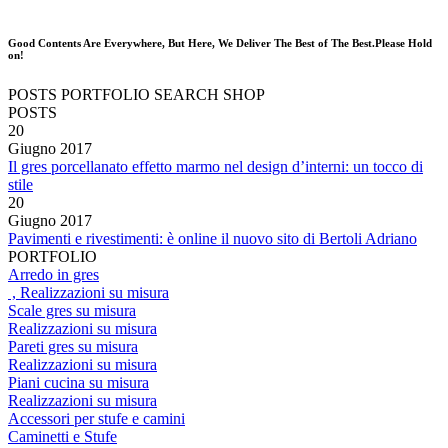
Good Contents Are Everywhere, But Here, We Deliver The Best of The Best.Please Hold
on!
POSTS
PORTFOLIO
SEARCH
SHOP
POSTS
20
Giugno
2017
Il gres porcellanato effetto marmo nel design d’interni: un tocco di
stile
20
Giugno
2017
Pavimenti e rivestimenti: è online il nuovo sito di Bertoli Adriano
PORTFOLIO
Arredo in gres
, Realizzazioni su misura
Scale gres su misura
Realizzazioni su misura
Pareti gres su misura
Realizzazioni su misura
Piani cucina su misura
Realizzazioni su misura
Accessori per stufe e camini
Caminetti e Stufe