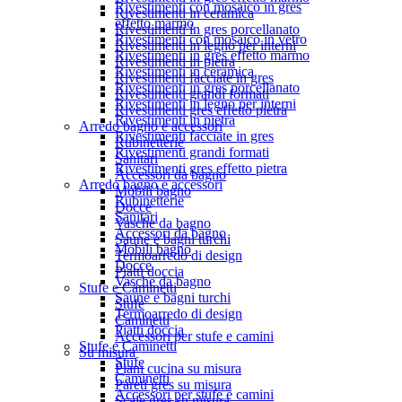
Rivestimenti con mosaico in gres
Rivestimenti in ceramica
effetto marmo
Rivestimenti in gres porcellanato
Rivestimenti con mosaico in vetro
Rivestimenti in legno per interni
Rivestimenti in gres effetto marmo
Rivestimenti in pietra
Rivestimenti in ceramica
Rivestimenti facciate in gres
Rivestimenti in gres porcellanato
Rivestimenti grandi formati
Rivestimenti in legno per interni
Rivestimenti gres effetto pietra
Rivestimenti in pietra
Arredo bagno e accessori
Rivestimenti facciate in gres
Rubinetterie
Rivestimenti grandi formati
Sanitari
Rivestimenti gres effetto pietra
Accessori da bagno
Arredo bagno e accessori
Mobili bagno
Rubinetterie
Docce
Sanitari
Vasche da bagno
Accessori da bagno
Saune e bagni turchi
Mobili bagno
Termoarredo di design
Docce
Piatti doccia
Vasche da bagno
Stufe e Caminetti
Saune e bagni turchi
Stufe
Termoarredo di design
Caminetti
Piatti doccia
Accessori per stufe e camini
Stufe e Caminetti
Su misura
Stufe
Piani cucina su misura
Caminetti
Pareti gres su misura
Accessori per stufe e camini
Scale gres su misura