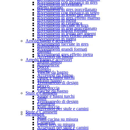
Rivestimenti con mosaico in gres
Rivestimenti in ceramica
effetto marmo
Rivestimenti in gres porcellanato
Rivestimenti con mosaico in vetro
Rivestimenti in legno per interni
Rivestimenti in gres effetto marmo
Rivestimenti in pietra
Rivestimenti in ceramica
Rivestimenti facciate in gres
Rivestimenti in gres porcellanato
Rivestimenti grandi formati
Rivestimenti in legno per interni
Rivestimenti gres effetto pietra
Rivestimenti in pietra
Arredo bagno e accessori
Rivestimenti facciate in gres
Rubinetterie
Rivestimenti grandi formati
Sanitari
Rivestimenti gres effetto pietra
Accessori da bagno
Arredo bagno e accessori
Mobili bagno
Rubinetterie
Docce
Sanitari
Vasche da bagno
Accessori da bagno
Saune e bagni turchi
Mobili bagno
Termoarredo di design
Docce
Piatti doccia
Vasche da bagno
Stufe e Caminetti
Saune e bagni turchi
Stufe
Termoarredo di design
Caminetti
Piatti doccia
Accessori per stufe e camini
Stufe e Caminetti
Su misura
Stufe
Piani cucina su misura
Caminetti
Pareti gres su misura
Accessori per stufe e camini
Scale gres su misura