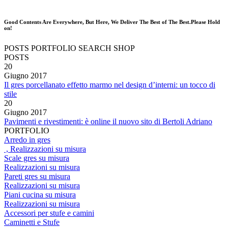
Good Contents Are Everywhere, But Here, We Deliver The Best of The Best.Please Hold
on!
POSTS
PORTFOLIO
SEARCH
SHOP
POSTS
20
Giugno
2017
Il gres porcellanato effetto marmo nel design d’interni: un tocco di
stile
20
Giugno
2017
Pavimenti e rivestimenti: è online il nuovo sito di Bertoli Adriano
PORTFOLIO
Arredo in gres
, Realizzazioni su misura
Scale gres su misura
Realizzazioni su misura
Pareti gres su misura
Realizzazioni su misura
Piani cucina su misura
Realizzazioni su misura
Accessori per stufe e camini
Caminetti e Stufe