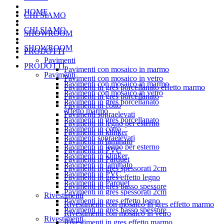
HOME
CHI SIAMO
CHI SIAMO
SHOWROOM
SHOWROOM
PRODOTTI
Pavimenti
PRODOTTI
Pavimenti con mosaico in marmo
Pavimenti
Pavimenti con mosaico in vetro
Pavimenti con mosaico in marmo
Pavimenti in gres porcellanato effetto marmo
Pavimenti con mosaico in vetro
Pavimenti in gres porcellanato
Pavimenti in gres porcellanato
Pavimenti in cotto
effetto marmo
Pavimenti sopraelevati
Pavimenti in gres porcellanato
Pavimenti in legno per esterno
Pavimenti in cotto
Pavimenti in klinker
Pavimenti sopraelevati
Pavimenti in laminato
Pavimenti in legno per esterno
Pavimenti in PVC
Pavimenti in klinker
Pavimenti in Parquet
Pavimenti in laminato
Pavimenti in gres spessorati 2cm
Pavimenti in PVC
Pavimenti in gres effetto legno
Pavimenti in Parquet
Pavimenti in gres basso spessore
Pavimenti in gres spessorati 2cm
Rivestimenti
Pavimenti in gres effetto legno
Rivestimenti con mosaico in gres effetto marmo
Pavimenti in gres basso spessore
Rivestimenti con mosaico in vetro
Rivestimenti
Rivestimenti in gres effetto marmo