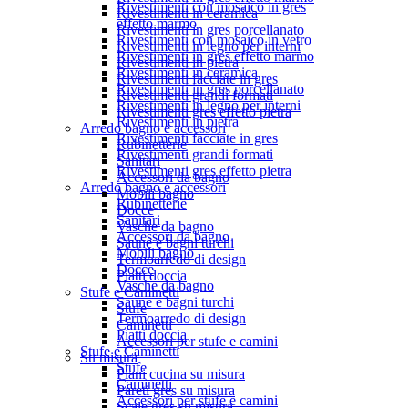
Rivestimenti con mosaico in gres
Rivestimenti in ceramica
effetto marmo
Rivestimenti in gres porcellanato
Rivestimenti con mosaico in vetro
Rivestimenti in legno per interni
Rivestimenti in gres effetto marmo
Rivestimenti in pietra
Rivestimenti in ceramica
Rivestimenti facciate in gres
Rivestimenti in gres porcellanato
Rivestimenti grandi formati
Rivestimenti in legno per interni
Rivestimenti gres effetto pietra
Rivestimenti in pietra
Arredo bagno e accessori
Rivestimenti facciate in gres
Rubinetterie
Rivestimenti grandi formati
Sanitari
Rivestimenti gres effetto pietra
Accessori da bagno
Arredo bagno e accessori
Mobili bagno
Rubinetterie
Docce
Sanitari
Vasche da bagno
Accessori da bagno
Saune e bagni turchi
Mobili bagno
Termoarredo di design
Docce
Piatti doccia
Vasche da bagno
Stufe e Caminetti
Saune e bagni turchi
Stufe
Termoarredo di design
Caminetti
Piatti doccia
Accessori per stufe e camini
Stufe e Caminetti
Su misura
Stufe
Piani cucina su misura
Caminetti
Pareti gres su misura
Accessori per stufe e camini
Scale gres su misura