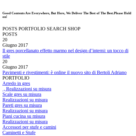
Good Contents Are Everywhere, But Here, We Deliver The Best of The Best.Please Hold
on!
POSTS
PORTFOLIO
SEARCH
SHOP
POSTS
20
Giugno
2017
Il gres porcellanato effetto marmo nel design d’interni: un tocco di
stile
20
Giugno
2017
Pavimenti e rivestimenti: è online il nuovo sito di Bertoli Adriano
PORTFOLIO
Arredo in gres
, Realizzazioni su misura
Scale gres su misura
Realizzazioni su misura
Pareti gres su misura
Realizzazioni su misura
Piani cucina su misura
Realizzazioni su misura
Accessori per stufe e camini
Caminetti e Stufe