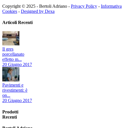
Copyright © 2025 - Bertoli Adriano -
Privacy Policy
-
Informativa
Cookies
-
Designed by Dexa
Articoli Recenti
Il gres
porcellanato
effetto m...
20 Giugno 2017
Pavimenti e
rivestimenti: è
on...
20 Giugno 2017
Prodotti
Recenti