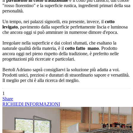
Il
pavimento in cotto tradizionale
è il cotto più classico, dal colore
"rosso fiorentino" e la superficie rustica, ingredienti primari della sua
personalità.
Un tempo, nei palazzi signorili, era presente, invece, il
cotto
levigato
, pavimento dalla superficie perfettamente liscia e luminosa
che ancora oggi si può ammirare in numerose dimore d'epoca.
Irregolare nella superficie e dai colori sfumati, che esaltano la
naturale qualità della materia, è il
cotto fatto mano
. Prodotto
ancora oggi nel pieno rispetto della tradizione, è preferito nelle
progettazioni più ricercate e particolari.
Bertoli Adriano saprà consigliarvi la soluzione più adatta a voi.
Prodotti unici, preziosi e duraturi di straordinario sapore e versatilità.
Il meglio per chi è alla ricerca del meglio.
1
Share
RICHIEDI INFORMAZIONI