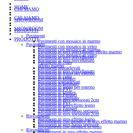
HOME
CHI SIAMO
CHI SIAMO
SHOWROOM
SHOWROOM
PRODOTTI
Pavimenti
PRODOTTI
Pavimenti con mosaico in marmo
Pavimenti
Pavimenti con mosaico in vetro
Pavimenti con mosaico in marmo
Pavimenti in gres porcellanato effetto marmo
Pavimenti con mosaico in vetro
Pavimenti in gres porcellanato
Pavimenti in gres porcellanato
Pavimenti in cotto
effetto marmo
Pavimenti sopraelevati
Pavimenti in gres porcellanato
Pavimenti in legno per esterno
Pavimenti in cotto
Pavimenti in klinker
Pavimenti sopraelevati
Pavimenti in laminato
Pavimenti in legno per esterno
Pavimenti in PVC
Pavimenti in klinker
Pavimenti in Parquet
Pavimenti in laminato
Pavimenti in gres spessorati 2cm
Pavimenti in PVC
Pavimenti in gres effetto legno
Pavimenti in Parquet
Pavimenti in gres basso spessore
Pavimenti in gres spessorati 2cm
Rivestimenti
Pavimenti in gres effetto legno
Rivestimenti con mosaico in gres effetto marmo
Pavimenti in gres basso spessore
Rivestimenti con mosaico in vetro
Rivestimenti
Rivestimenti in gres effetto marmo