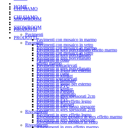
HOME
CHI SIAMO
CHI SIAMO
SHOWROOM
SHOWROOM
PRODOTTI
Pavimenti
PRODOTTI
Pavimenti con mosaico in marmo
Pavimenti
Pavimenti con mosaico in vetro
Pavimenti con mosaico in marmo
Pavimenti in gres porcellanato effetto marmo
Pavimenti con mosaico in vetro
Pavimenti in gres porcellanato
Pavimenti in gres porcellanato
Pavimenti in cotto
effetto marmo
Pavimenti sopraelevati
Pavimenti in gres porcellanato
Pavimenti in legno per esterno
Pavimenti in cotto
Pavimenti in klinker
Pavimenti sopraelevati
Pavimenti in laminato
Pavimenti in legno per esterno
Pavimenti in PVC
Pavimenti in klinker
Pavimenti in Parquet
Pavimenti in laminato
Pavimenti in gres spessorati 2cm
Pavimenti in PVC
Pavimenti in gres effetto legno
Pavimenti in Parquet
Pavimenti in gres basso spessore
Pavimenti in gres spessorati 2cm
Rivestimenti
Pavimenti in gres effetto legno
Rivestimenti con mosaico in gres effetto marmo
Pavimenti in gres basso spessore
Rivestimenti con mosaico in vetro
Rivestimenti
Rivestimenti in gres effetto marmo