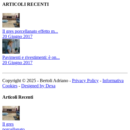
ARTICOLI RECENTI
Il gres porcellanato effetto m...
20 Giugno 2017
Pavimenti e rivestimenti: è on...
20 Giugno 2017
Copyright © 2025 - Bertoli Adriano -
Privacy Policy
-
Informativa
Cookies
-
Designed by Dexa
Articoli Recenti
Il gres
porcellanato