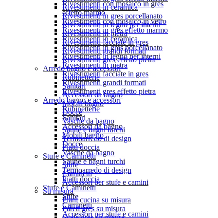
Rivestimenti con mosaico in gres
Rivestimenti in ceramica
effetto marmo
Rivestimenti in gres porcellanato
Rivestimenti con mosaico in vetro
Rivestimenti in legno per interni
Rivestimenti in gres effetto marmo
Rivestimenti in pietra
Rivestimenti in ceramica
Rivestimenti facciate in gres
Rivestimenti in gres porcellanato
Rivestimenti grandi formati
Rivestimenti in legno per interni
Rivestimenti gres effetto pietra
Rivestimenti in pietra
Arredo bagno e accessori
Rivestimenti facciate in gres
Rubinetterie
Rivestimenti grandi formati
Sanitari
Rivestimenti gres effetto pietra
Accessori da bagno
Arredo bagno e accessori
Mobili bagno
Rubinetterie
Docce
Sanitari
Vasche da bagno
Accessori da bagno
Saune e bagni turchi
Mobili bagno
Termoarredo di design
Docce
Piatti doccia
Vasche da bagno
Stufe e Caminetti
Saune e bagni turchi
Stufe
Termoarredo di design
Caminetti
Piatti doccia
Accessori per stufe e camini
Stufe e Caminetti
Su misura
Stufe
Piani cucina su misura
Caminetti
Pareti gres su misura
Accessori per stufe e camini
Scale gres su misura