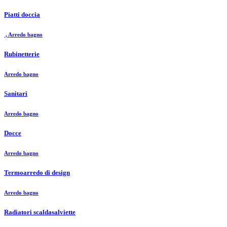
Piatti doccia
, Arredo bagno
Rubinetterie
Arredo bagno
Sanitari
Arredo bagno
Docce
Arredo bagno
Termoarredo di design
Arredo bagno
Radiatori scaldasalviette