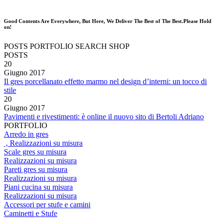
Good Contents Are Everywhere, But Here, We Deliver The Best of The Best.Please Hold
on!
POSTS
PORTFOLIO
SEARCH
SHOP
POSTS
20
Giugno
2017
Il gres porcellanato effetto marmo nel design d’interni: un tocco di
stile
20
Giugno
2017
Pavimenti e rivestimenti: è online il nuovo sito di Bertoli Adriano
PORTFOLIO
Arredo in gres
, Realizzazioni su misura
Scale gres su misura
Realizzazioni su misura
Pareti gres su misura
Realizzazioni su misura
Piani cucina su misura
Realizzazioni su misura
Accessori per stufe e camini
Caminetti e Stufe