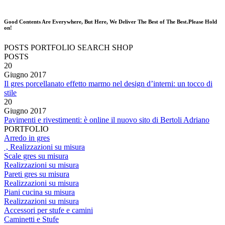
Good Contents Are Everywhere, But Here, We Deliver The Best of The Best.Please Hold
on!
POSTS
PORTFOLIO
SEARCH
SHOP
POSTS
20
Giugno
2017
Il gres porcellanato effetto marmo nel design d’interni: un tocco di
stile
20
Giugno
2017
Pavimenti e rivestimenti: è online il nuovo sito di Bertoli Adriano
PORTFOLIO
Arredo in gres
, Realizzazioni su misura
Scale gres su misura
Realizzazioni su misura
Pareti gres su misura
Realizzazioni su misura
Piani cucina su misura
Realizzazioni su misura
Accessori per stufe e camini
Caminetti e Stufe