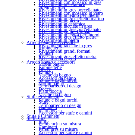
Rivestimenti con mosaico in gres
Rivestimenti in ceramica
effetto marmo
Rivestimenti in gres porcellanato
Rivestimenti con mosaico in vetro
Rivestimenti in legno per interni
Rivestimenti in gres effetto marmo
Rivestimenti in pietra
Rivestimenti in ceramica
Rivestimenti facciate in gres
Rivestimenti in gres porcellanato
Rivestimenti grandi formati
Rivestimenti in legno per interni
Rivestimenti gres effetto pietra
Rivestimenti in pietra
Arredo bagno e accessori
Rivestimenti facciate in gres
Rubinetterie
Rivestimenti grandi formati
Sanitari
Rivestimenti gres effetto pietra
Accessori da bagno
Arredo bagno e accessori
Mobili bagno
Rubinetterie
Docce
Sanitari
Vasche da bagno
Accessori da bagno
Saune e bagni turchi
Mobili bagno
Termoarredo di design
Docce
Piatti doccia
Vasche da bagno
Stufe e Caminetti
Saune e bagni turchi
Stufe
Termoarredo di design
Caminetti
Piatti doccia
Accessori per stufe e camini
Stufe e Caminetti
Su misura
Stufe
Piani cucina su misura
Caminetti
Pareti gres su misura
Accessori per stufe e camini
Scale gres su misura