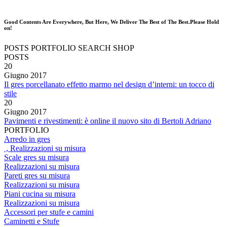
Good Contents Are Everywhere, But Here, We Deliver The Best of The Best.Please Hold
on!
POSTS
PORTFOLIO
SEARCH
SHOP
POSTS
20
Giugno
2017
Il gres porcellanato effetto marmo nel design d’interni: un tocco di
stile
20
Giugno
2017
Pavimenti e rivestimenti: è online il nuovo sito di Bertoli Adriano
PORTFOLIO
Arredo in gres
, Realizzazioni su misura
Scale gres su misura
Realizzazioni su misura
Pareti gres su misura
Realizzazioni su misura
Piani cucina su misura
Realizzazioni su misura
Accessori per stufe e camini
Caminetti e Stufe