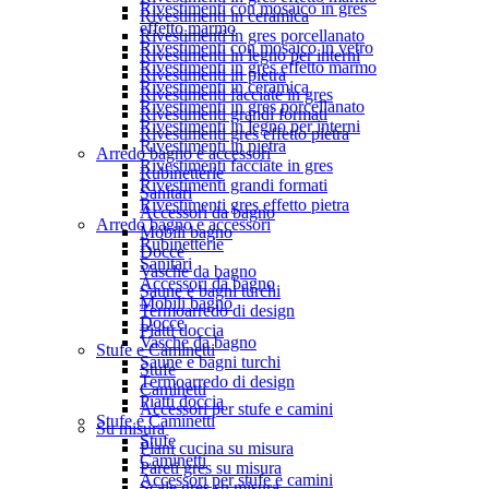
Rivestimenti con mosaico in gres
Rivestimenti in ceramica
effetto marmo
Rivestimenti in gres porcellanato
Rivestimenti con mosaico in vetro
Rivestimenti in legno per interni
Rivestimenti in gres effetto marmo
Rivestimenti in pietra
Rivestimenti in ceramica
Rivestimenti facciate in gres
Rivestimenti in gres porcellanato
Rivestimenti grandi formati
Rivestimenti in legno per interni
Rivestimenti gres effetto pietra
Rivestimenti in pietra
Arredo bagno e accessori
Rivestimenti facciate in gres
Rubinetterie
Rivestimenti grandi formati
Sanitari
Rivestimenti gres effetto pietra
Accessori da bagno
Arredo bagno e accessori
Mobili bagno
Rubinetterie
Docce
Sanitari
Vasche da bagno
Accessori da bagno
Saune e bagni turchi
Mobili bagno
Termoarredo di design
Docce
Piatti doccia
Vasche da bagno
Stufe e Caminetti
Saune e bagni turchi
Stufe
Termoarredo di design
Caminetti
Piatti doccia
Accessori per stufe e camini
Stufe e Caminetti
Su misura
Stufe
Piani cucina su misura
Caminetti
Pareti gres su misura
Accessori per stufe e camini
Scale gres su misura