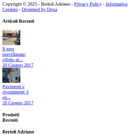
Copyright © 2025 - Bertoli Adriano -
Privacy Policy
-
Informativa
Cookies
-
Designed by Dexa
Articoli Recenti
Il gres
porcellanato
effetto m...
20 Giugno 2017
Pavimenti e
rivestimenti: è
on...
20 Giugno 2017
Prodotti
Recenti
Bertoli Adriano