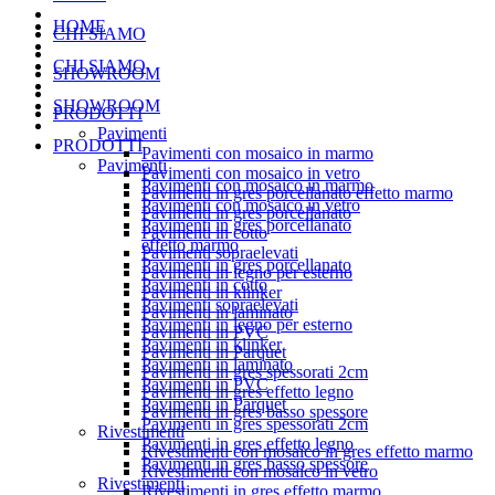
HOME
CHI SIAMO
CHI SIAMO
SHOWROOM
SHOWROOM
PRODOTTI
Pavimenti
PRODOTTI
Pavimenti con mosaico in marmo
Pavimenti
Pavimenti con mosaico in vetro
Pavimenti con mosaico in marmo
Pavimenti in gres porcellanato effetto marmo
Pavimenti con mosaico in vetro
Pavimenti in gres porcellanato
Pavimenti in gres porcellanato
Pavimenti in cotto
effetto marmo
Pavimenti sopraelevati
Pavimenti in gres porcellanato
Pavimenti in legno per esterno
Pavimenti in cotto
Pavimenti in klinker
Pavimenti sopraelevati
Pavimenti in laminato
Pavimenti in legno per esterno
Pavimenti in PVC
Pavimenti in klinker
Pavimenti in Parquet
Pavimenti in laminato
Pavimenti in gres spessorati 2cm
Pavimenti in PVC
Pavimenti in gres effetto legno
Pavimenti in Parquet
Pavimenti in gres basso spessore
Pavimenti in gres spessorati 2cm
Rivestimenti
Pavimenti in gres effetto legno
Rivestimenti con mosaico in gres effetto marmo
Pavimenti in gres basso spessore
Rivestimenti con mosaico in vetro
Rivestimenti
Rivestimenti in gres effetto marmo