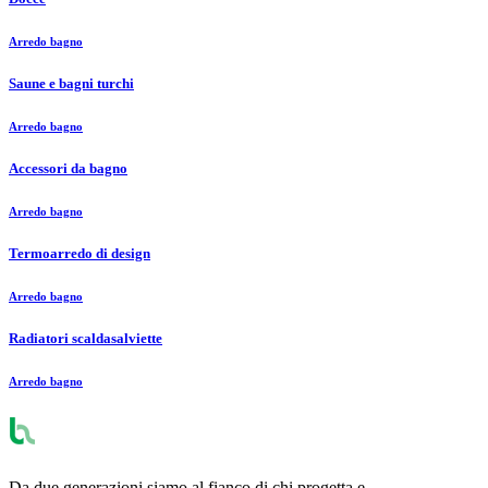
Arredo bagno
Saune e bagni turchi
Arredo bagno
Accessori da bagno
Arredo bagno
Termoarredo di design
Arredo bagno
Radiatori scaldasalviette
Arredo bagno
Da due generazioni siamo al fianco di chi progetta e