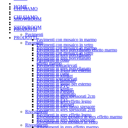
HOME
CHI SIAMO
CHI SIAMO
SHOWROOM
SHOWROOM
PRODOTTI
Pavimenti
PRODOTTI
Pavimenti con mosaico in marmo
Pavimenti
Pavimenti con mosaico in vetro
Pavimenti con mosaico in marmo
Pavimenti in gres porcellanato effetto marmo
Pavimenti con mosaico in vetro
Pavimenti in gres porcellanato
Pavimenti in gres porcellanato
Pavimenti in cotto
effetto marmo
Pavimenti sopraelevati
Pavimenti in gres porcellanato
Pavimenti in legno per esterno
Pavimenti in cotto
Pavimenti in klinker
Pavimenti sopraelevati
Pavimenti in laminato
Pavimenti in legno per esterno
Pavimenti in PVC
Pavimenti in klinker
Pavimenti in Parquet
Pavimenti in laminato
Pavimenti in gres spessorati 2cm
Pavimenti in PVC
Pavimenti in gres effetto legno
Pavimenti in Parquet
Pavimenti in gres basso spessore
Pavimenti in gres spessorati 2cm
Rivestimenti
Pavimenti in gres effetto legno
Rivestimenti con mosaico in gres effetto marmo
Pavimenti in gres basso spessore
Rivestimenti con mosaico in vetro
Rivestimenti
Rivestimenti in gres effetto marmo