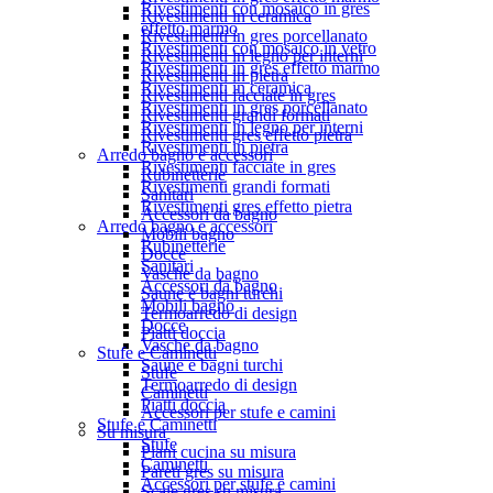
Rivestimenti con mosaico in gres
Rivestimenti in ceramica
effetto marmo
Rivestimenti in gres porcellanato
Rivestimenti con mosaico in vetro
Rivestimenti in legno per interni
Rivestimenti in gres effetto marmo
Rivestimenti in pietra
Rivestimenti in ceramica
Rivestimenti facciate in gres
Rivestimenti in gres porcellanato
Rivestimenti grandi formati
Rivestimenti in legno per interni
Rivestimenti gres effetto pietra
Rivestimenti in pietra
Arredo bagno e accessori
Rivestimenti facciate in gres
Rubinetterie
Rivestimenti grandi formati
Sanitari
Rivestimenti gres effetto pietra
Accessori da bagno
Arredo bagno e accessori
Mobili bagno
Rubinetterie
Docce
Sanitari
Vasche da bagno
Accessori da bagno
Saune e bagni turchi
Mobili bagno
Termoarredo di design
Docce
Piatti doccia
Vasche da bagno
Stufe e Caminetti
Saune e bagni turchi
Stufe
Termoarredo di design
Caminetti
Piatti doccia
Accessori per stufe e camini
Stufe e Caminetti
Su misura
Stufe
Piani cucina su misura
Caminetti
Pareti gres su misura
Accessori per stufe e camini
Scale gres su misura