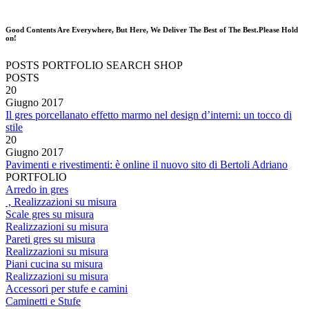
Good Contents Are Everywhere, But Here, We Deliver The Best of The Best.Please Hold
on!
POSTS
PORTFOLIO
SEARCH
SHOP
POSTS
20
Giugno
2017
Il gres porcellanato effetto marmo nel design d’interni: un tocco di
stile
20
Giugno
2017
Pavimenti e rivestimenti: è online il nuovo sito di Bertoli Adriano
PORTFOLIO
Arredo in gres
, Realizzazioni su misura
Scale gres su misura
Realizzazioni su misura
Pareti gres su misura
Realizzazioni su misura
Piani cucina su misura
Realizzazioni su misura
Accessori per stufe e camini
Caminetti e Stufe