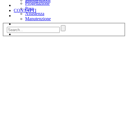
Manutenzione
Progettazione
Posa
CONTATTI
Assistenza
Manutenzione
CONTATTI
Chi siamo
Bertoli Adriano dal 1979