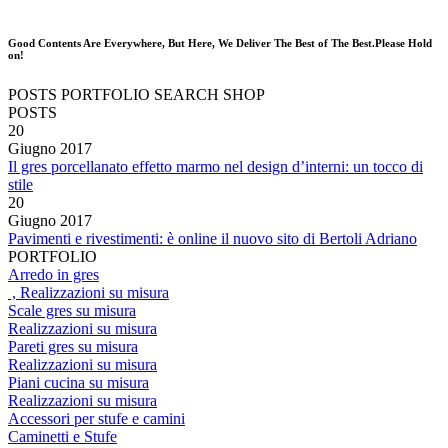
Good Contents Are Everywhere, But Here, We Deliver The Best of The Best.Please Hold
on!
POSTS
PORTFOLIO
SEARCH
SHOP
POSTS
20
Giugno
2017
Il gres porcellanato effetto marmo nel design d’interni: un tocco di
stile
20
Giugno
2017
Pavimenti e rivestimenti: è online il nuovo sito di Bertoli Adriano
PORTFOLIO
Arredo in gres
, Realizzazioni su misura
Scale gres su misura
Realizzazioni su misura
Pareti gres su misura
Realizzazioni su misura
Piani cucina su misura
Realizzazioni su misura
Accessori per stufe e camini
Caminetti e Stufe