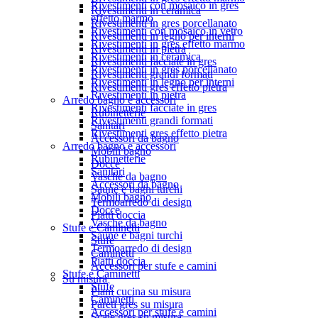
Rivestimenti con mosaico in gres
Rivestimenti in ceramica
effetto marmo
Rivestimenti in gres porcellanato
Rivestimenti con mosaico in vetro
Rivestimenti in legno per interni
Rivestimenti in gres effetto marmo
Rivestimenti in pietra
Rivestimenti in ceramica
Rivestimenti facciate in gres
Rivestimenti in gres porcellanato
Rivestimenti grandi formati
Rivestimenti in legno per interni
Rivestimenti gres effetto pietra
Rivestimenti in pietra
Arredo bagno e accessori
Rivestimenti facciate in gres
Rubinetterie
Rivestimenti grandi formati
Sanitari
Rivestimenti gres effetto pietra
Accessori da bagno
Arredo bagno e accessori
Mobili bagno
Rubinetterie
Docce
Sanitari
Vasche da bagno
Accessori da bagno
Saune e bagni turchi
Mobili bagno
Termoarredo di design
Docce
Piatti doccia
Vasche da bagno
Stufe e Caminetti
Saune e bagni turchi
Stufe
Termoarredo di design
Caminetti
Piatti doccia
Accessori per stufe e camini
Stufe e Caminetti
Su misura
Stufe
Piani cucina su misura
Caminetti
Pareti gres su misura
Accessori per stufe e camini
Scale gres su misura