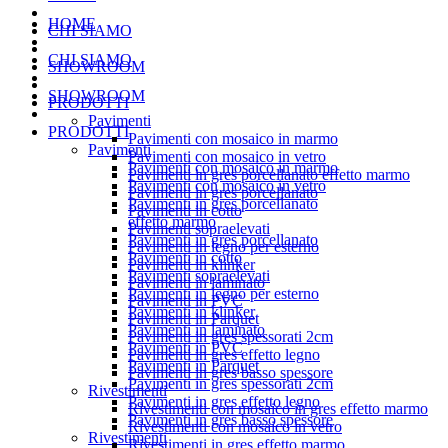
HOME
CHI SIAMO
CHI SIAMO
SHOWROOM
SHOWROOM
PRODOTTI
Pavimenti
PRODOTTI
Pavimenti con mosaico in marmo
Pavimenti
Pavimenti con mosaico in vetro
Pavimenti con mosaico in marmo
Pavimenti in gres porcellanato effetto marmo
Pavimenti con mosaico in vetro
Pavimenti in gres porcellanato
Pavimenti in gres porcellanato
Pavimenti in cotto
effetto marmo
Pavimenti sopraelevati
Pavimenti in gres porcellanato
Pavimenti in legno per esterno
Pavimenti in cotto
Pavimenti in klinker
Pavimenti sopraelevati
Pavimenti in laminato
Pavimenti in legno per esterno
Pavimenti in PVC
Pavimenti in klinker
Pavimenti in Parquet
Pavimenti in laminato
Pavimenti in gres spessorati 2cm
Pavimenti in PVC
Pavimenti in gres effetto legno
Pavimenti in Parquet
Pavimenti in gres basso spessore
Pavimenti in gres spessorati 2cm
Rivestimenti
Pavimenti in gres effetto legno
Rivestimenti con mosaico in gres effetto marmo
Pavimenti in gres basso spessore
Rivestimenti con mosaico in vetro
Rivestimenti
Rivestimenti in gres effetto marmo