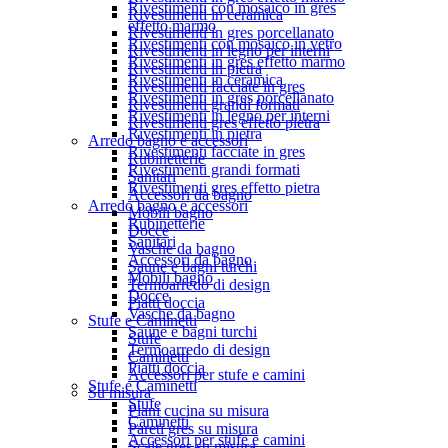
Rivestimenti con mosaico in gres
Rivestimenti in ceramica
effetto marmo
Rivestimenti in gres porcellanato
Rivestimenti con mosaico in vetro
Rivestimenti in legno per interni
Rivestimenti in gres effetto marmo
Rivestimenti in pietra
Rivestimenti in ceramica
Rivestimenti facciate in gres
Rivestimenti in gres porcellanato
Rivestimenti grandi formati
Rivestimenti in legno per interni
Rivestimenti gres effetto pietra
Rivestimenti in pietra
Arredo bagno e accessori
Rivestimenti facciate in gres
Rubinetterie
Rivestimenti grandi formati
Sanitari
Rivestimenti gres effetto pietra
Accessori da bagno
Arredo bagno e accessori
Mobili bagno
Rubinetterie
Docce
Sanitari
Vasche da bagno
Accessori da bagno
Saune e bagni turchi
Mobili bagno
Termoarredo di design
Docce
Piatti doccia
Vasche da bagno
Stufe e Caminetti
Saune e bagni turchi
Stufe
Termoarredo di design
Caminetti
Piatti doccia
Accessori per stufe e camini
Stufe e Caminetti
Su misura
Stufe
Piani cucina su misura
Caminetti
Pareti gres su misura
Accessori per stufe e camini
Scale gres su misura