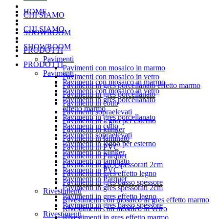
HOME
CHI SIAMO
CHI SIAMO
SHOWROOM
SHOWROOM
PRODOTTI
Pavimenti
PRODOTTI
Pavimenti con mosaico in marmo
Pavimenti
Pavimenti con mosaico in vetro
Pavimenti con mosaico in marmo
Pavimenti in gres porcellanato effetto marmo
Pavimenti con mosaico in vetro
Pavimenti in gres porcellanato
Pavimenti in gres porcellanato
Pavimenti in cotto
effetto marmo
Pavimenti sopraelevati
Pavimenti in gres porcellanato
Pavimenti in legno per esterno
Pavimenti in cotto
Pavimenti in klinker
Pavimenti sopraelevati
Pavimenti in laminato
Pavimenti in legno per esterno
Pavimenti in PVC
Pavimenti in klinker
Pavimenti in Parquet
Pavimenti in laminato
Pavimenti in gres spessorati 2cm
Pavimenti in PVC
Pavimenti in gres effetto legno
Pavimenti in Parquet
Pavimenti in gres basso spessore
Pavimenti in gres spessorati 2cm
Rivestimenti
Pavimenti in gres effetto legno
Rivestimenti con mosaico in gres effetto marmo
Pavimenti in gres basso spessore
Rivestimenti con mosaico in vetro
Rivestimenti
Rivestimenti in gres effetto marmo