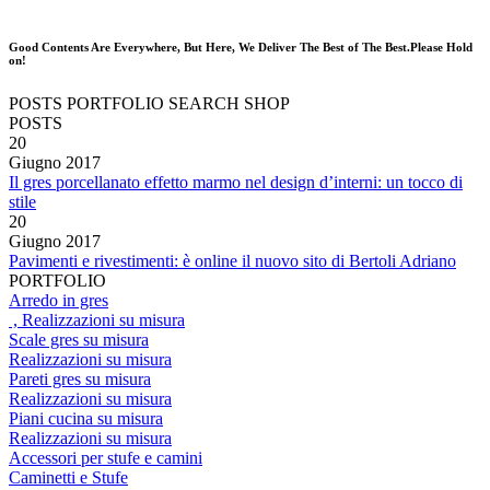
Good Contents Are Everywhere, But Here, We Deliver The Best of The Best.Please Hold
on!
POSTS
PORTFOLIO
SEARCH
SHOP
POSTS
20
Giugno
2017
Il gres porcellanato effetto marmo nel design d’interni: un tocco di
stile
20
Giugno
2017
Pavimenti e rivestimenti: è online il nuovo sito di Bertoli Adriano
PORTFOLIO
Arredo in gres
, Realizzazioni su misura
Scale gres su misura
Realizzazioni su misura
Pareti gres su misura
Realizzazioni su misura
Piani cucina su misura
Realizzazioni su misura
Accessori per stufe e camini
Caminetti e Stufe