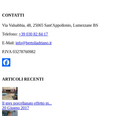
CONTATTI
Via Valsabbia, 48, 25065 Sant'Appollonio, Lumezzane BS
Telefono:
+39 030 82 84 17
E-Mail:
info@bertoliadriano.it
P.IVA 03278760982
Facebook
ARTICOLI RECENTI
Il gres porcellanato effetto m...
20 Giugno 2017