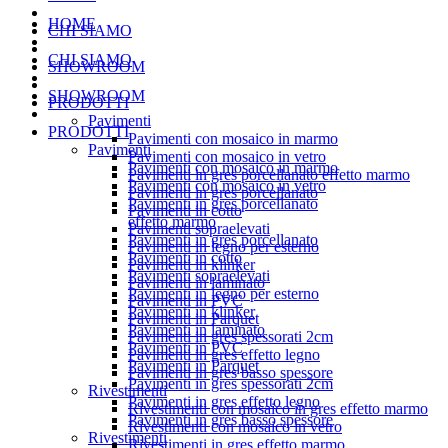
HOME
CHI SIAMO
CHI SIAMO
SHOWROOM
SHOWROOM
PRODOTTI
Pavimenti
PRODOTTI
Pavimenti con mosaico in marmo
Pavimenti
Pavimenti con mosaico in vetro
Pavimenti con mosaico in marmo
Pavimenti in gres porcellanato effetto marmo
Pavimenti con mosaico in vetro
Pavimenti in gres porcellanato
Pavimenti in gres porcellanato
Pavimenti in cotto
effetto marmo
Pavimenti sopraelevati
Pavimenti in gres porcellanato
Pavimenti in legno per esterno
Pavimenti in cotto
Pavimenti in klinker
Pavimenti sopraelevati
Pavimenti in laminato
Pavimenti in legno per esterno
Pavimenti in PVC
Pavimenti in klinker
Pavimenti in Parquet
Pavimenti in laminato
Pavimenti in gres spessorati 2cm
Pavimenti in PVC
Pavimenti in gres effetto legno
Pavimenti in Parquet
Pavimenti in gres basso spessore
Pavimenti in gres spessorati 2cm
Rivestimenti
Pavimenti in gres effetto legno
Rivestimenti con mosaico in gres effetto marmo
Pavimenti in gres basso spessore
Rivestimenti con mosaico in vetro
Rivestimenti
Rivestimenti in gres effetto marmo