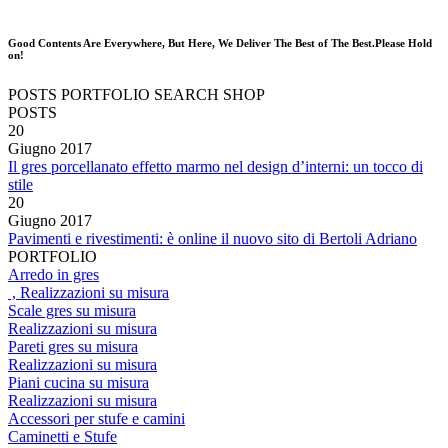
Good Contents Are Everywhere, But Here, We Deliver The Best of The Best.Please Hold
on!
POSTS
PORTFOLIO
SEARCH
SHOP
POSTS
20
Giugno
2017
Il gres porcellanato effetto marmo nel design d’interni: un tocco di
stile
20
Giugno
2017
Pavimenti e rivestimenti: è online il nuovo sito di Bertoli Adriano
PORTFOLIO
Arredo in gres
, Realizzazioni su misura
Scale gres su misura
Realizzazioni su misura
Pareti gres su misura
Realizzazioni su misura
Piani cucina su misura
Realizzazioni su misura
Accessori per stufe e camini
Caminetti e Stufe