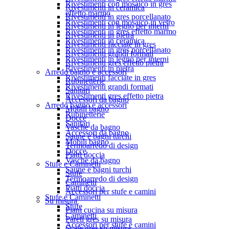
Rivestimenti con mosaico in gres
Rivestimenti in ceramica
effetto marmo
Rivestimenti in gres porcellanato
Rivestimenti con mosaico in vetro
Rivestimenti in legno per interni
Rivestimenti in gres effetto marmo
Rivestimenti in pietra
Rivestimenti in ceramica
Rivestimenti facciate in gres
Rivestimenti in gres porcellanato
Rivestimenti grandi formati
Rivestimenti in legno per interni
Rivestimenti gres effetto pietra
Rivestimenti in pietra
Arredo bagno e accessori
Rivestimenti facciate in gres
Rubinetterie
Rivestimenti grandi formati
Sanitari
Rivestimenti gres effetto pietra
Accessori da bagno
Arredo bagno e accessori
Mobili bagno
Rubinetterie
Docce
Sanitari
Vasche da bagno
Accessori da bagno
Saune e bagni turchi
Mobili bagno
Termoarredo di design
Docce
Piatti doccia
Vasche da bagno
Stufe e Caminetti
Saune e bagni turchi
Stufe
Termoarredo di design
Caminetti
Piatti doccia
Accessori per stufe e camini
Stufe e Caminetti
Su misura
Stufe
Piani cucina su misura
Caminetti
Pareti gres su misura
Accessori per stufe e camini
Scale gres su misura