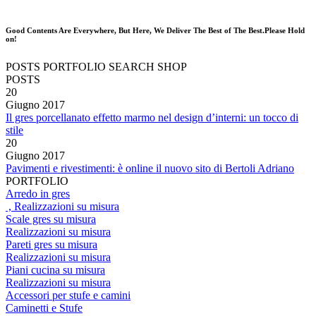
Good Contents Are Everywhere, But Here, We Deliver The Best of The Best.Please Hold
on!
POSTS
PORTFOLIO
SEARCH
SHOP
POSTS
20
Giugno
2017
Il gres porcellanato effetto marmo nel design d’interni: un tocco di
stile
20
Giugno
2017
Pavimenti e rivestimenti: è online il nuovo sito di Bertoli Adriano
PORTFOLIO
Arredo in gres
, Realizzazioni su misura
Scale gres su misura
Realizzazioni su misura
Pareti gres su misura
Realizzazioni su misura
Piani cucina su misura
Realizzazioni su misura
Accessori per stufe e camini
Caminetti e Stufe