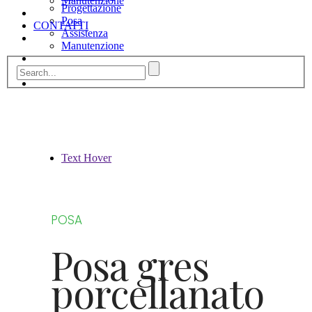
Manutenzione
Progettazione
Posa
CONTATTI
Assistenza
Manutenzione
CONTATTI
Text Hover
POSA
Posa gres
porcellanato