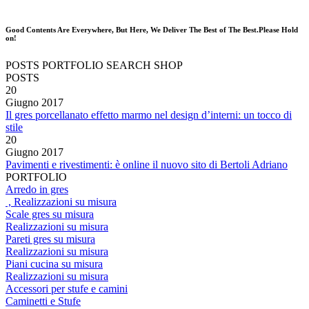
Good Contents Are Everywhere, But Here, We Deliver The Best of The Best.Please Hold
on!
POSTS
PORTFOLIO
SEARCH
SHOP
POSTS
20
Giugno
2017
Il gres porcellanato effetto marmo nel design d’interni: un tocco di
stile
20
Giugno
2017
Pavimenti e rivestimenti: è online il nuovo sito di Bertoli Adriano
PORTFOLIO
Arredo in gres
, Realizzazioni su misura
Scale gres su misura
Realizzazioni su misura
Pareti gres su misura
Realizzazioni su misura
Piani cucina su misura
Realizzazioni su misura
Accessori per stufe e camini
Caminetti e Stufe