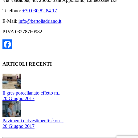
Via Valsabbia, 48, 25065 Sant'Appollonio, Lumezzane BS
Telefono:
+39 030 82 84 17
E-Mail:
info@bertoliadriano.it
P.IVA 03278760982
Facebook
ARTICOLI RECENTI
Il gres porcellanato effetto m...
20 Giugno 2017
Pavimenti e rivestimenti: è on...
20 Giugno 2017