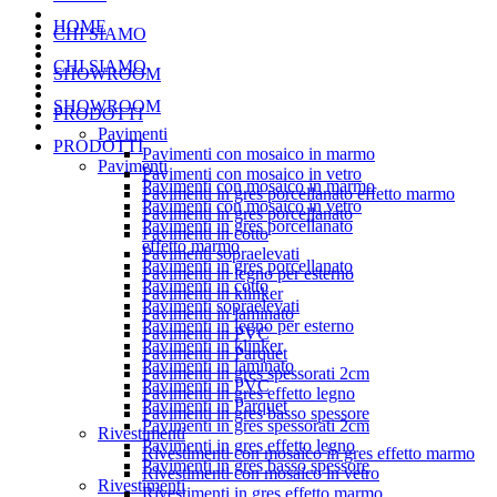
HOME
CHI SIAMO
CHI SIAMO
SHOWROOM
SHOWROOM
PRODOTTI
Pavimenti
PRODOTTI
Pavimenti con mosaico in marmo
Pavimenti
Pavimenti con mosaico in vetro
Pavimenti con mosaico in marmo
Pavimenti in gres porcellanato effetto marmo
Pavimenti con mosaico in vetro
Pavimenti in gres porcellanato
Pavimenti in gres porcellanato
Pavimenti in cotto
effetto marmo
Pavimenti sopraelevati
Pavimenti in gres porcellanato
Pavimenti in legno per esterno
Pavimenti in cotto
Pavimenti in klinker
Pavimenti sopraelevati
Pavimenti in laminato
Pavimenti in legno per esterno
Pavimenti in PVC
Pavimenti in klinker
Pavimenti in Parquet
Pavimenti in laminato
Pavimenti in gres spessorati 2cm
Pavimenti in PVC
Pavimenti in gres effetto legno
Pavimenti in Parquet
Pavimenti in gres basso spessore
Pavimenti in gres spessorati 2cm
Rivestimenti
Pavimenti in gres effetto legno
Rivestimenti con mosaico in gres effetto marmo
Pavimenti in gres basso spessore
Rivestimenti con mosaico in vetro
Rivestimenti
Rivestimenti in gres effetto marmo