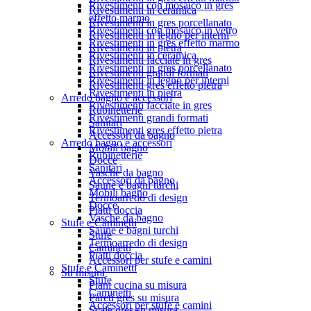
Rivestimenti con mosaico in gres
Rivestimenti in ceramica
effetto marmo
Rivestimenti in gres porcellanato
Rivestimenti con mosaico in vetro
Rivestimenti in legno per interni
Rivestimenti in gres effetto marmo
Rivestimenti in pietra
Rivestimenti in ceramica
Rivestimenti facciate in gres
Rivestimenti in gres porcellanato
Rivestimenti grandi formati
Rivestimenti in legno per interni
Rivestimenti gres effetto pietra
Rivestimenti in pietra
Arredo bagno e accessori
Rivestimenti facciate in gres
Rubinetterie
Rivestimenti grandi formati
Sanitari
Rivestimenti gres effetto pietra
Accessori da bagno
Arredo bagno e accessori
Mobili bagno
Rubinetterie
Docce
Sanitari
Vasche da bagno
Accessori da bagno
Saune e bagni turchi
Mobili bagno
Termoarredo di design
Docce
Piatti doccia
Vasche da bagno
Stufe e Caminetti
Saune e bagni turchi
Stufe
Termoarredo di design
Caminetti
Piatti doccia
Accessori per stufe e camini
Stufe e Caminetti
Su misura
Stufe
Piani cucina su misura
Caminetti
Pareti gres su misura
Accessori per stufe e camini
Scale gres su misura