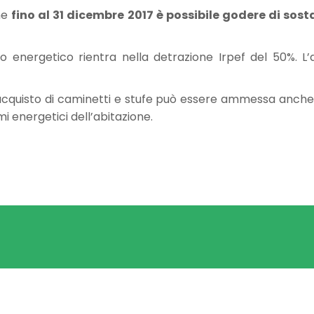
che
fino al 31 dicembre 2017 è possibile godere di sosta
io energetico rientra nella detrazione Irpef del 50%. L
acquisto di caminetti e stufe può essere ammessa anche in
i energetici dell’abitazione.