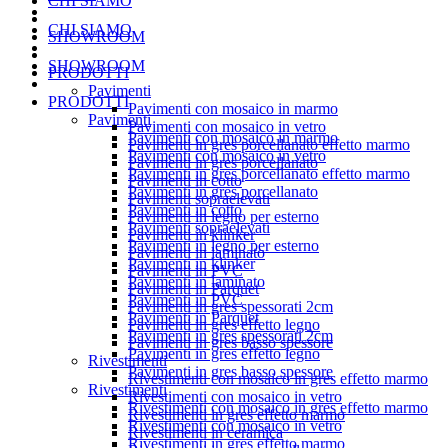
CHI SIAMO
CHI SIAMO
SHOWROOM
SHOWROOM
PRODOTTI
Pavimenti
PRODOTTI
Pavimenti con mosaico in marmo
Pavimenti
Pavimenti con mosaico in vetro
Pavimenti con mosaico in marmo
Pavimenti in gres porcellanato effetto marmo
Pavimenti con mosaico in vetro
Pavimenti in gres porcellanato
Pavimenti in gres porcellanato effetto marmo
Pavimenti in cotto
Pavimenti in gres porcellanato
Pavimenti sopraelevati
Pavimenti in cotto
Pavimenti in legno per esterno
Pavimenti sopraelevati
Pavimenti in klinker
Pavimenti in legno per esterno
Pavimenti in laminato
Pavimenti in klinker
Pavimenti in PVC
Pavimenti in laminato
Pavimenti in Parquet
Pavimenti in PVC
Pavimenti in gres spessorati 2cm
Pavimenti in Parquet
Pavimenti in gres effetto legno
Pavimenti in gres spessorati 2cm
Pavimenti in gres basso spessore
Pavimenti in gres effetto legno
Rivestimenti
Pavimenti in gres basso spessore
Rivestimenti con mosaico in gres effetto marmo
Rivestimenti
Rivestimenti con mosaico in vetro
Rivestimenti con mosaico in gres effetto marmo
Rivestimenti in gres effetto marmo
Rivestimenti con mosaico in vetro
Rivestimenti in ceramica
Rivestimenti in gres effetto marmo