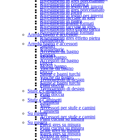
Rivestimenti in gres porcellanato
Rivestimenti in ceramica
Rivestimenti in legno per interni
Rivestimenti in gres porcellanato
Rivestimenti in pietra
Rivestimenti in legno per interni
Rivestimenti facciate in gres
Rivestimenti in pietra
Rivestimenti grandi formati
Rivestimenti facciate in gres
Rivestimenti gres effetto pietra
Rivestimenti grandi formati
Arredo bagno e accessori
Rivestimenti gres effetto pietra
Rubinetterie
Arredo bagno e accessori
Sanitari
Rubinetterie
Accessori da bagno
Sanitari
Mobili bagno
Accessori da bagno
Docce
Mobili bagno
Vasche da bagno
Docce
Saune e bagni turchi
Vasche da bagno
Termoarredo di design
Saune e bagni turchi
Piatti doccia
Termoarredo di design
Stufe e Caminetti
Piatti doccia
Stufe
Stufe e Caminetti
Caminetti
Stufe
Accessori per stufe e camini
Caminetti
Su misura
Accessori per stufe e camini
Piani cucina su misura
Su misura
Pareti gres su misura
Piani cucina su misura
Scale gres su misura
Pareti gres su misura
Arredo in gres
Scale gres su misura