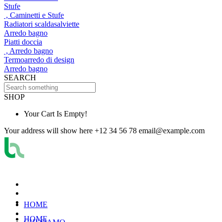
Stufe
, Caminetti e Stufe
Radiatori scaldasalviette
Arredo bagno
Piatti doccia
, Arredo bagno
Termoarredo di design
Arredo bagno
SEARCH
SHOP
Your Cart Is Empty!
Your address will show here
+12 34 56 78
email@example.com
HOME
HOME