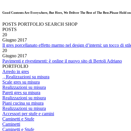
Good Contents Are Everywhere, But Here, We Deliver The Best of The Best.Please Hold on
POSTS
PORTFOLIO
SEARCH
SHOP
POSTS
20
Giugno
2017
Il gres porcellanato effetto marmo nel design d’interni: un tocco di stil
20
Giugno
2017
Pavimenti e rivestimenti: è online il nuovo sito di Bertoli Adriano
PORTFOLIO
Arredo in gres
, Realizzazioni su misura
Scale gres su misura
Realizzazioni su misura
Pareti gres su misura
Realizzazioni su misura
Piani cucina su misura
Realizzazioni su misura
Accessori per stufe e camini
Caminetti e Stufe
Caminetti
Caminetti e Stufe