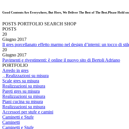
Good Contents Are Everywhere, But Here, We Deliver The Best of The Best.Please Hold on
POSTS
PORTFOLIO
SEARCH
SHOP
POSTS
20
Giugno
2017
Il gres porcellanato effetto marmo nel design d’interni: un tocco di stil
20
Giugno
2017
Pavimenti e rivestimenti: è online il nuovo sito di Bertoli Adriano
PORTFOLIO
Arredo in gres
, Realizzazioni su misura
Scale gres su misura
Realizzazioni su misura
Pareti gres su misura
Realizzazioni su misura
Piani cucina su misura
Realizzazioni su misura
Accessori per stufe e camini
Caminetti e Stufe
Caminetti
Caminetti e Stufe