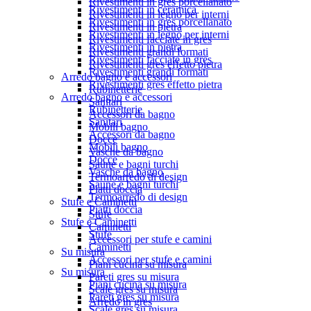
Rivestimenti in gres porcellanato
Rivestimenti in ceramica
Rivestimenti in legno per interni
Rivestimenti in gres porcellanato
Rivestimenti in pietra
Rivestimenti in legno per interni
Rivestimenti facciate in gres
Rivestimenti in pietra
Rivestimenti grandi formati
Rivestimenti facciate in gres
Rivestimenti gres effetto pietra
Rivestimenti grandi formati
Arredo bagno e accessori
Rivestimenti gres effetto pietra
Rubinetterie
Arredo bagno e accessori
Sanitari
Rubinetterie
Accessori da bagno
Sanitari
Mobili bagno
Accessori da bagno
Docce
Mobili bagno
Vasche da bagno
Docce
Saune e bagni turchi
Vasche da bagno
Termoarredo di design
Saune e bagni turchi
Piatti doccia
Termoarredo di design
Stufe e Caminetti
Piatti doccia
Stufe
Stufe e Caminetti
Caminetti
Stufe
Accessori per stufe e camini
Caminetti
Su misura
Accessori per stufe e camini
Piani cucina su misura
Su misura
Pareti gres su misura
Piani cucina su misura
Scale gres su misura
Pareti gres su misura
Arredo in gres
Scale gres su misura