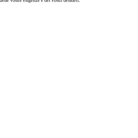
lle vostre esigenze e dei vostri desideri.