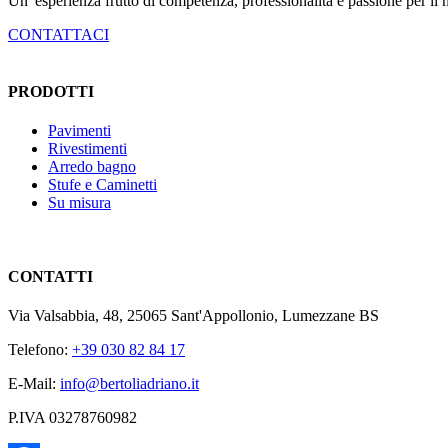
Un' esperienza frutto di competenza, professionalità e passione per il
CONTATTACI
PRODOTTI
Pavimenti
Rivestimenti
Arredo bagno
Stufe e Caminetti
Su misura
CONTATTI
Via Valsabbia, 48, 25065 Sant'Appollonio, Lumezzane BS
Telefono:
+39 030 82 84 17
E-Mail:
info@bertoliadriano.it
P.IVA 03278760982