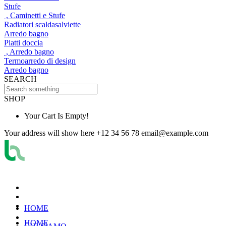
Stufe
, Caminetti e Stufe
Radiatori scaldasalviette
Arredo bagno
Piatti doccia
, Arredo bagno
Termoarredo di design
Arredo bagno
SEARCH
SHOP
Your Cart Is Empty!
Your address will show here
+12 34 56 78
email@example.com
HOME
HOME