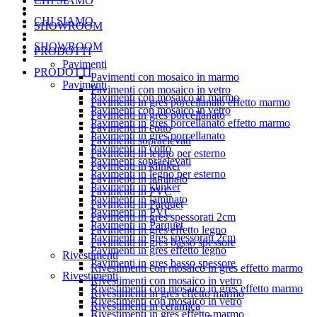
CHI SIAMO
CHI SIAMO
SHOWROOM
SHOWROOM
PRODOTTI
Pavimenti
PRODOTTI
Pavimenti con mosaico in marmo
Pavimenti
Pavimenti con mosaico in vetro
Pavimenti con mosaico in marmo
Pavimenti in gres porcellanato effetto marmo
Pavimenti con mosaico in vetro
Pavimenti in gres porcellanato
Pavimenti in gres porcellanato effetto marmo
Pavimenti in cotto
Pavimenti in gres porcellanato
Pavimenti sopraelevati
Pavimenti in cotto
Pavimenti in legno per esterno
Pavimenti sopraelevati
Pavimenti in klinker
Pavimenti in legno per esterno
Pavimenti in laminato
Pavimenti in klinker
Pavimenti in PVC
Pavimenti in laminato
Pavimenti in Parquet
Pavimenti in PVC
Pavimenti in gres spessorati 2cm
Pavimenti in Parquet
Pavimenti in gres effetto legno
Pavimenti in gres spessorati 2cm
Pavimenti in gres basso spessore
Pavimenti in gres effetto legno
Rivestimenti
Pavimenti in gres basso spessore
Rivestimenti con mosaico in gres effetto marmo
Rivestimenti
Rivestimenti con mosaico in vetro
Rivestimenti con mosaico in gres effetto marmo
Rivestimenti in gres effetto marmo
Rivestimenti con mosaico in vetro
Rivestimenti in ceramica
Rivestimenti in gres effetto marmo