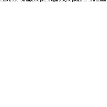
 nostro lavoro. Un impegno perchè ogni progetto prenda forma a misura de